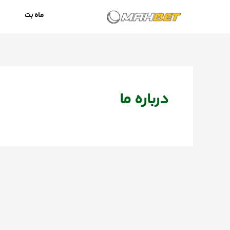
رش
ماه بت
ه
حتوا
درباره ما